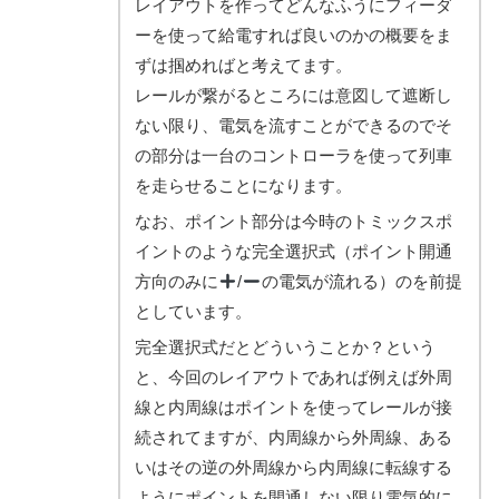
レイアウトを作ってどんなふうにフィーダ
ーを使って給電すれば良いのかの概要をま
ずは掴めればと考えてます。
レールが繋がるところには意図して遮断し
ない限り、電気を流すことができるのでそ
の部分は一台のコントローラを使って列車
を走らせることになります。
なお、ポイント部分は今時のトミックスポ
イントのような完全選択式（ポイント開通
方向のみに
/
の電気が流れる）のを前提
としています。
完全選択式だとどういうことか？という
と、今回のレイアウトであれば例えば外周
線と内周線はポイントを使ってレールが接
続されてますが、内周線から外周線、ある
いはその逆の外周線から内周線に転線する
ようにポイントを開通しない限り電気的に