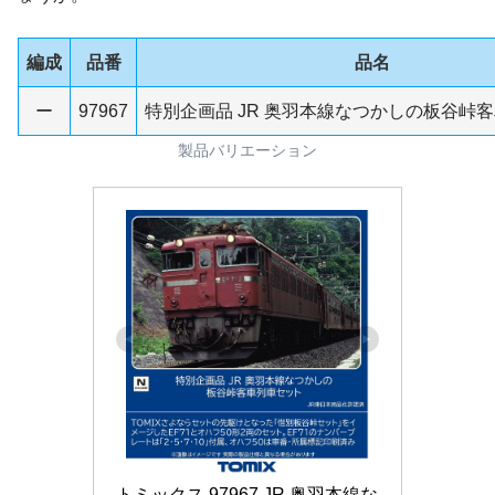
編成
品番
品名
ー
97967
特別企画品 JR 奥羽本線なつかしの板谷峠
製品バリエーション
トミックス 97967 JR 奥羽本線な