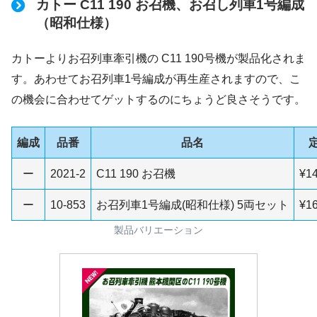
カトー C11 190 お召機、お召し列車1号編成
（昭和仕様）
カトーよりお召列車牽引機の C11 190号機が製品化されま
す。あわせてお召列車1号編成が再生産されますので、こ
の機会に合わせてゲットするのにちょうど良さそうです。
編成
品番
品名
ー
2021-2
C11 190 お召機
¥14
ー
10-853
お召列車1号編成(昭和仕様) 5両セット
¥16
製品バリエーション