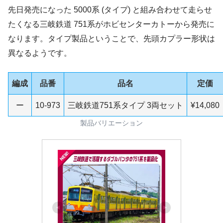
先日発売になった 5000系 (タイプ) と組み合わせて走らせ
たくなる三岐鉄道 751系がホビセンターカトーから発売に
なります。タイプ製品ということで、先頭カプラー形状は
異なるようです。
編成
品番
品名
定価
ー
10-973
三岐鉄道751系タイプ 3両セット
¥14,080
製品バリエーション