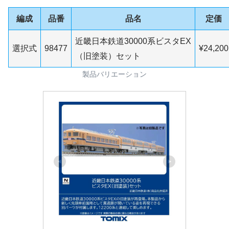
編成
品番
品名
定価
近畿日本鉄道30000系ビスタEX
選択式
98477
¥24,200
（旧塗装）セット
製品バリエーション